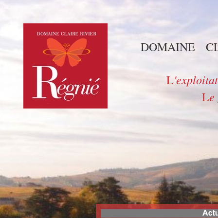
DOMAINE CL
'exploitat
L
e 
L
Domaine Claire Rivier, cru du Beaujolais, producti
vente